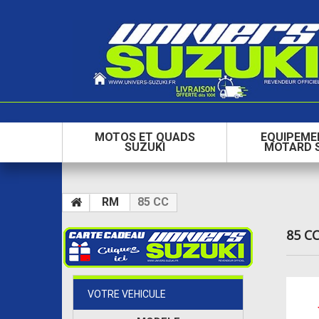
MOTOS ET QUADS
EQUIPEME
SUZUKI
MOTARD 
RM
85 CC
85 C
VOTRE VEHICULE