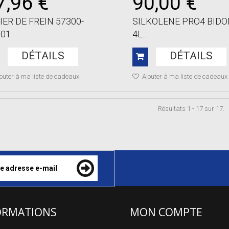
7,96 €
90,00 €
IER DE FREIN 57300-
SILKOLENE PRO4 BID
G01
4L...
DÉTAILS
DÉTAILS
outer à ma liste de cadeaux
Ajouter à ma liste de cadeaux
Résultats 1 - 17 sur 17.
ORMATIONS
MON COMPTE