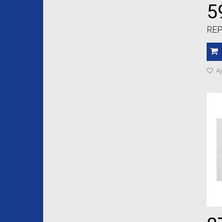
5
REP
Aj