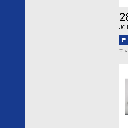
2
JOI
Aj