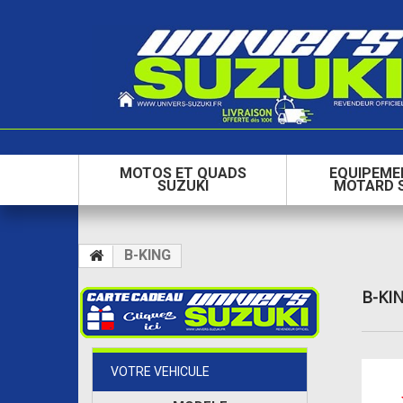
MOTOS ET QUADS
EQUIPEME
SUZUKI
MOTARD 
B-KING
B-KI
VOTRE VEHICULE