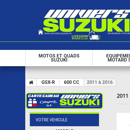
MOTOS ET QUADS
EQUIPEME
SUZUKI
MOTARD 
GSX-R
600 CC
2011 à 2016
2011
VOTRE VEHICULE