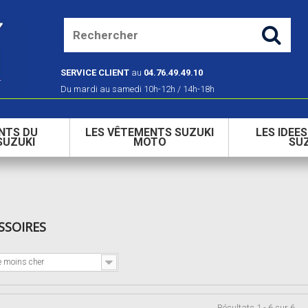
SERVICE CLIENT
au
04.76.49.49.10
Du mardi au samedi 10h-12h / 14h-18h
NTS DU
LES VÊTEMENTS SUZUKI
LES IDEE
SUZUKI
MOTO
SU
SSOIRES
e moins cher
Résultats 1 - 6 sur 6.