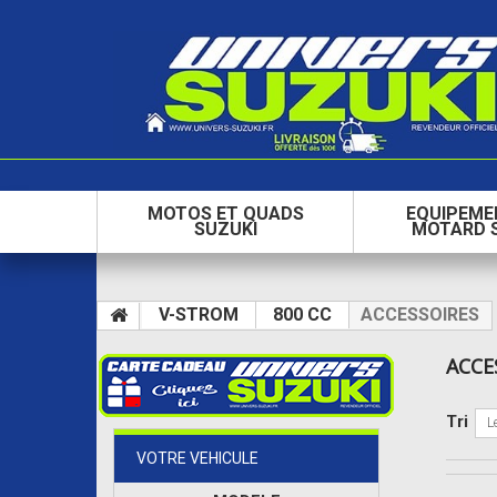
MOTOS ET QUADS
EQUIPEME
SUZUKI
MOTARD 
V-STROM
800 CC
ACCESSOIRES
ACCE
Tri
L
VOTRE VEHICULE