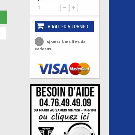
e
AJOUTER AU PANIER
T
Ajouter à ma liste de
cadeaux