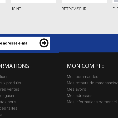
JOINT...
RETROVISEUR...
FIL
ORMATIONS
MON COMPTE
tions
Mes commandes
ux produits
Mes retours de marchandis
ures ventes
Mes avoirs
magasin
Mes adresses
ctez-nous
Mes informations personnel
des tailles
on