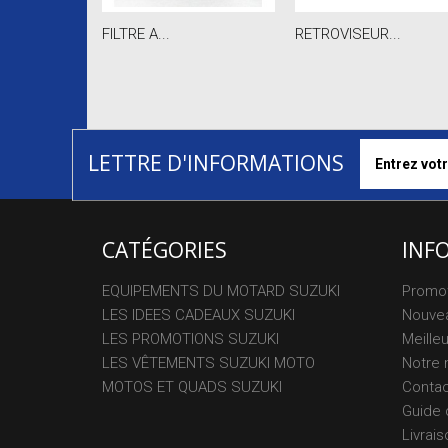
FILTRE A...
RETROVISEUR...
LETTRE D'INFORMATIONS
CATÉGORIES
INF
EQUIPEMENTS DU MOTARD SUZUKI
Promo
LES IDEES CADEAUX SUZUKI
Nouvea
LES PROMOTIONS SUZUKI
Meille
LES VÊTEMENTS SUZUKI MOTO
Notre 
MOTOS ET QUADS SUZUKI
Conta
Guide 
Livrais