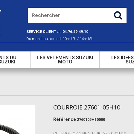
SERVICE CLIENT
au
04.76.49.49.10
Du mardi au samedi 10h-12h / 14h-18h
NTS DU
LES VÊTEMENTS SUZUKI
LES IDEE
SUZUKI
MOTO
SU
COURROIE 27601-05H10
Référence
2760105H10000
COURROIE ORIGINE SUZUKI 27601-05H10