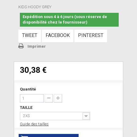
KIDS HOODY GREY
Expédition sous 4 à 6 jours (sous réserve de
disponibilité chez le fournisseur)
TWEET
FACEBOOK
PINTEREST
Imprimer
30,38 €
Quantité
TAILLE
2XS
Guide des tailles