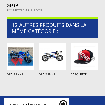
24,61 €
BONNET TEAM BLUE 2021
12 AUTRES PRODUITS DANS LA
MÊME CATÉGORIE :
DRAISIENNE...
DRAISIENNE...
CASQUETTE...
B