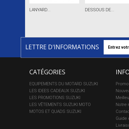
LANYARD...
DESSOUS DE...
LETTRE D'INFORMATIONS
CATÉGORIES
INF
EQUIPEMENTS DU MOTARD SUZUKI
Promo
LES IDEES CADEAUX SUZUKI
Nouvea
LES PROMOTIONS SUZUKI
Meille
LES VÊTEMENTS SUZUKI MOTO
Notre 
MOTOS ET QUADS SUZUKI
Conta
Guide 
Livrais