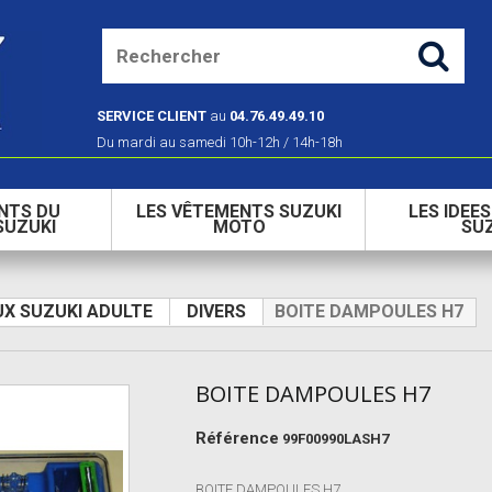
SERVICE CLIENT
au
04.76.49.49.10
Du mardi au samedi 10h-12h / 14h-18h
NTS DU
LES VÊTEMENTS SUZUKI
LES IDEE
SUZUKI
MOTO
SU
X SUZUKI ADULTE
DIVERS
BOITE DAMPOULES H7
BOITE DAMPOULES H7
Référence
99F00990LASH7
BOITE DAMPOULES H7