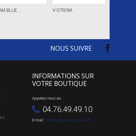
AM BLUE...
V-STROM...
FASHION CAS
NOUS SUIVRE
INFORMATIONS SUR
VOTRE BOUTIQUE
e
Appelez-nous au :
04.76.49.49.10
les
E-mail :
contact@univers-suzuki.fr