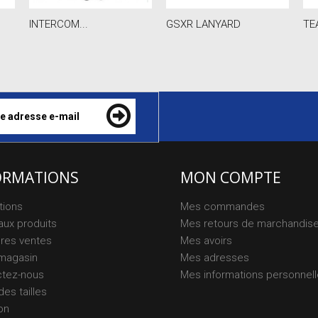
INTERCOM...
GSXR LANYARD
TE
ORMATIONS
MON COMPTE
tions
Mes commandes
ux produits
Mes retours de marchandis
ures ventes
Mes avoirs
magasin
Mes adresses
ctez-nous
Mes informations personnel
des tailles
on