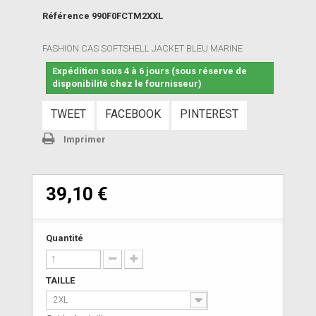
Référence
990F0FCTM2XXL
FASHION CAS SOFTSHELL JACKET BLEU MARINE
Expédition sous 4 à 6 jours (sous réserve de
disponibilité chez le fournisseur)
TWEET
FACEBOOK
PINTEREST
Imprimer
39,10 €
Quantité
TAILLE
2XL