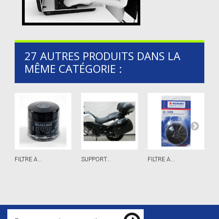
27 AUTRES PRODUITS DANS LA
MÊME CATÉGORIE :
FILTRE A...
SUPPORT...
FILTRE A...
P