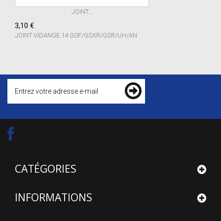
JOINT...
3,10 €
JOINT VIDANGE 14 GSF/GSXR/GSR/UH/AN
CATÉGORIES
INFORMATIONS