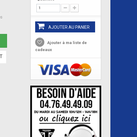
es
AJOUTER AU PANIER
e
Ajouter à ma liste de
cadeaux
T