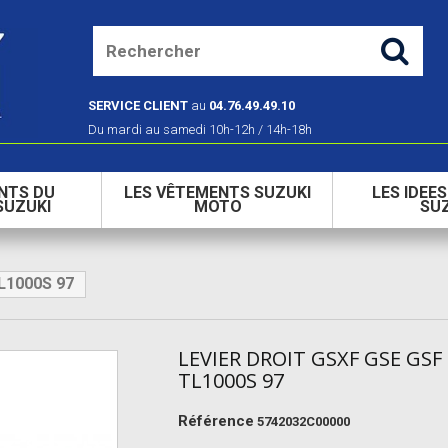
SERVICE CLIENT
au
04.76.49.49.10
Du mardi au samedi 10h-12h / 14h-18h
NTS DU
LES VÊTEMENTS SUZUKI
LES IDEE
SUZUKI
MOTO
SU
L1000S 97
LEVIER DROIT GSXF GSE GSF
TL1000S 97
Référence
5742032C00000