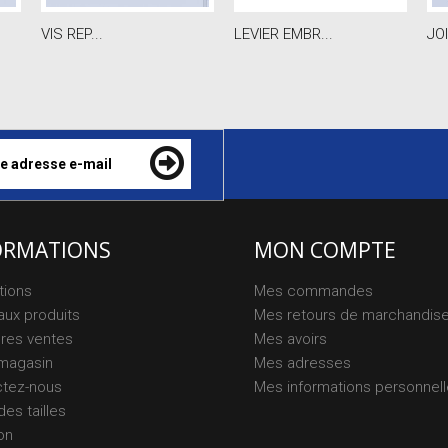
VIS REP...
LEVIER EMBR...
JOI
ORMATIONS
MON COMPTE
tions
Mes commandes
ux produits
Mes retours de marchandis
ures ventes
Mes avoirs
magasin
Mes adresses
ctez-nous
Mes informations personnel
des tailles
on