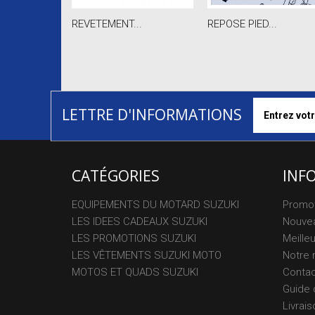
REVETEMENT...
REPOSE PIED...
LETTRE D'INFORMATIONS
CATÉGORIES
INF
EQUIPEMENTS DU MOTARD SUZUKI
Promo
LES IDEES CADEAUX SUZUKI
Nouvea
LES PROMOTIONS SUZUKI
Meille
LES VÊTEMENTS SUZUKI MOTO
Notre 
MOTOS ET QUADS SUZUKI
Conta
Guide 
Livrais