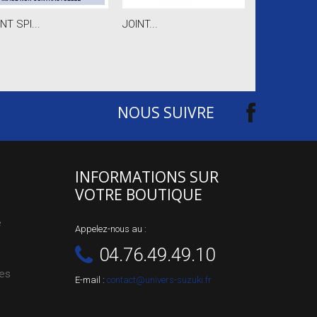
NT SPI...
JOINT...
JOINT...
NOUS SUIVRE
INFORMATIONS SUR
VOTRE BOUTIQUE
e
Appelez-nous au :
04.76.49.49.10
les
E-mail :
contact@univers-suzuki.fr