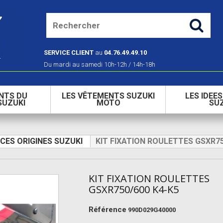
SERVICE CLIENT
au
04.76.49.49.10
Du mardi au samedi 10h-12h / 14h-18h
NTS DU
LES VÊTEMENTS SUZUKI
LES IDEE
SUZUKI
MOTO
SU
ECES ORIGINES SUZUKI
KIT FIXATION ROULETTES GSXR75
KIT FIXATION ROULETTES
GSXR750/600 K4-K5
Référence
990D029G40000