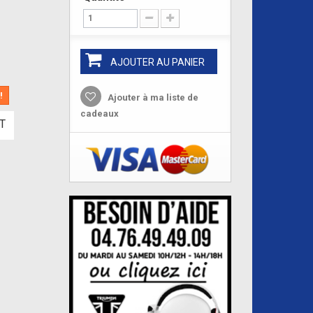
AJOUTER AU PANIER
!
Ajouter à ma liste de
cadeaux
T