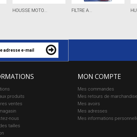
HOUSSE MOTO...
FILTRE A...
HU
ORMATIONS
MON COMPTE
tions
Mes commandes
ux produits
Mes retours de marchandis
ures ventes
Mes avoirs
magasin
Mes adresses
ctez-nous
Mes informations personnel
des tailles
on