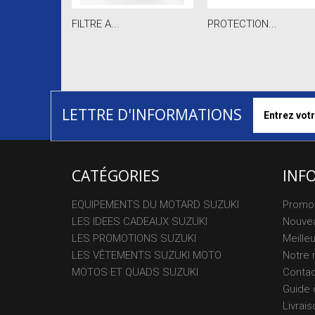
FILTRE A...
PROTECTION...
LETTRE D'INFORMATIONS
CATÉGORIES
INF
EQUIPEMENTS DU MOTARD SUZUKI
Promo
LES IDEES CADEAUX SUZUKI
Nouvea
LES PROMOTIONS SUZUKI
Meille
LES VÊTEMENTS SUZUKI MOTO
Notre 
MOTOS ET QUADS SUZUKI
Conta
Guide 
Livrais