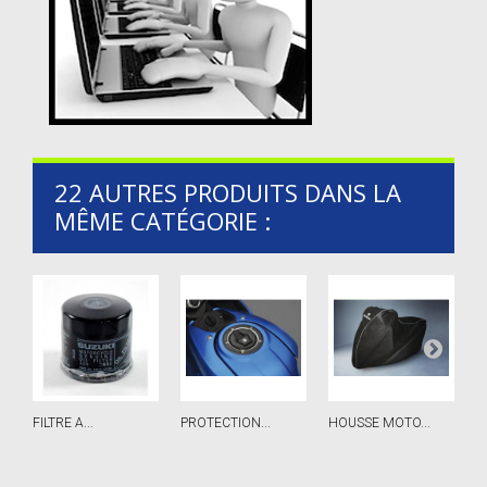
22 AUTRES PRODUITS DANS LA
MÊME CATÉGORIE :
FILTRE A...
PROTECTION...
HOUSSE MOTO...
F