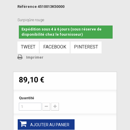
Référence
4510013K50000
Surpiqûre rouge
Expédition sous 4 à 6 jours (sous réserve de
disponibilité chez le fournisseur)
TWEET
FACEBOOK
PINTEREST
Imprimer
89,10 €
Quantité
AJOUTER AU PANIER