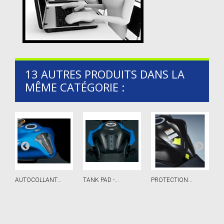
13 AUTRES PRODUITS DANS LA
MÊME CATÉGORIE :
AUTOCOLLANT...
TANK PAD -...
PROTECTION...
C