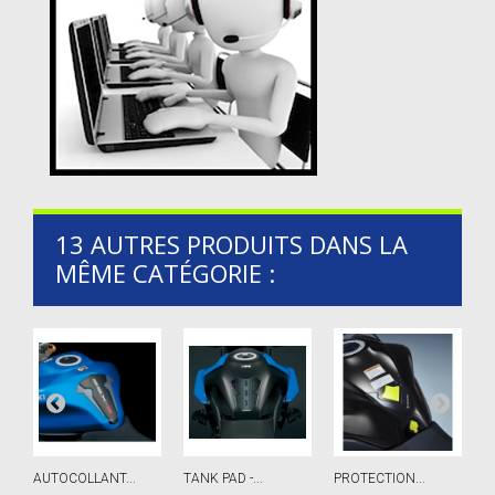
13 AUTRES PRODUITS DANS LA
MÊME CATÉGORIE :
AUTOCOLLANT...
TANK PAD -...
PROTECTION...
C